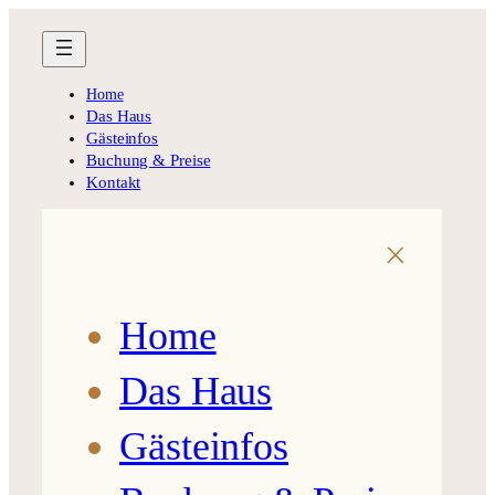
Zum
Inhalt
springen
Home
Das Haus
Gästeinfos
Buchung & Preise
Kontakt
Home
Das Haus
Gästeinfos