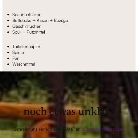
Spannbettlaken
Bettdecke + Kissen + Bezüge
Geschirrtücher
Spüli + Putzmittel
Toilettenpapier
Spiele
Fön
Waschmittel
noch etwas unklar?
Schreibt uns einfach eine E-Mail an
buchung@haldeck.de
.