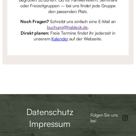
oder Freizeitgruppen – bei uns findet jede Gruppe
den passenden Platz.
Noch Fragen?
Schreibt uns einfach eine E-Mail an
buchung@haldeck.de
.
Direkt planen:
Freie Termine findet ihr jederzeit in
unserem
Kalender
auf der Webseite.
Datenschutz
In
Folgen Sie uns
Impressum
bei